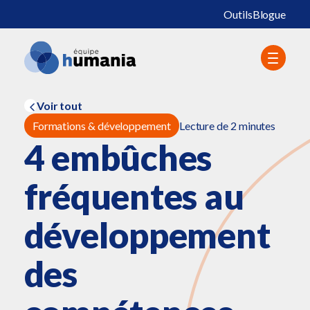
Outils
Blogue
Voir tout
Formations & développement
Lecture de 2 minutes
4 embûches
fréquentes au
développement
des