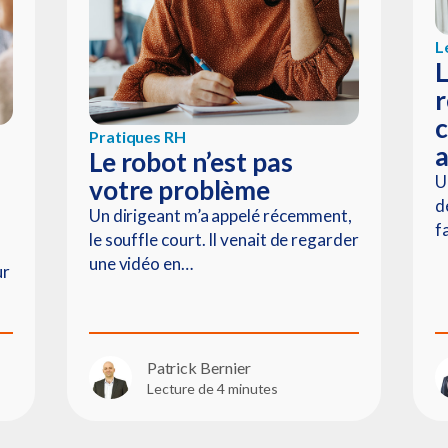
L
L
r
c
Pratiques RH
Le robot n’est pas
U
votre problème
d
Un dirigeant m’a appelé récemment,
fa
le souffle court. Il venait de regarder
une vidéo en…
ur
Patrick Bernier
Lecture de 4 minutes