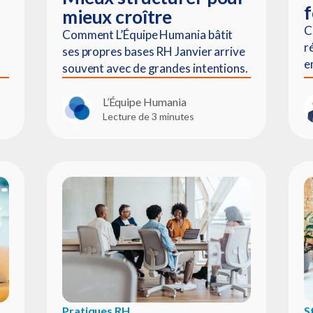
f
mieux croître
C
Comment L’Équipe Humania bâtit
r
ses propres bases RH Janvier arrive
e
souvent avec de grandes intentions.
L’Équipe Humania
Lecture de 3 minutes
Pratiques RH
S