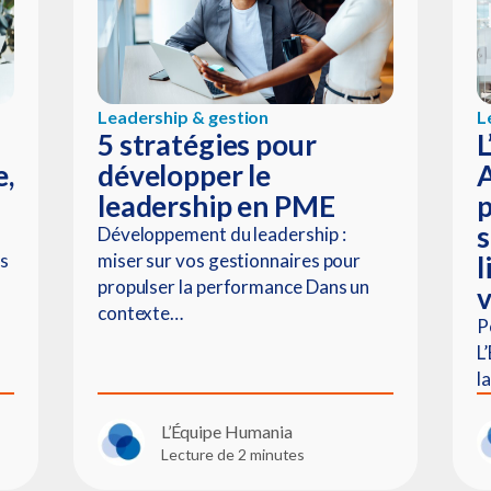
Leadership & gestion
L
5 stratégies pour
L
e,
développer le
leadership en PME
p
s
Développement du leadership :
ts
miser sur vos gestionnaires pour
l
propulser la performance Dans un
v
contexte…
P
L
l
L’Équipe Humania
Lecture de 2 minutes