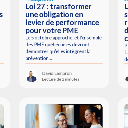
Loi 27 : transformer
L
s
une obligation en
s
levier de performance
r
pour votre PME
d
c
Le 5 octobre approche, et l’ensemble
,
des PME québécoises devront
P
démontrer qu’elles intègrent la
f
prévention…
d
David Lampron
Lecture de 2 minutes