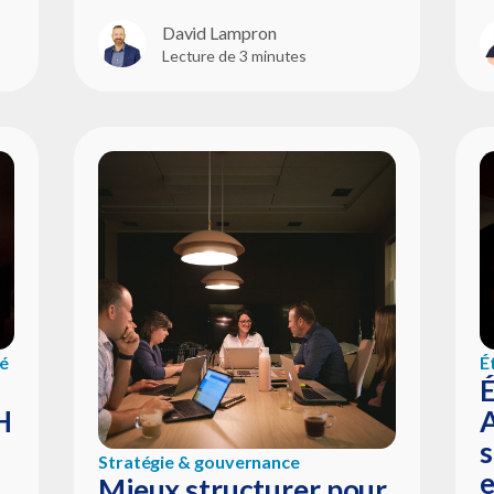
David Lampron
Lecture de 3 minutes
é
É
É
H
s
Stratégie & gouvernance
e
Mieux structurer pour