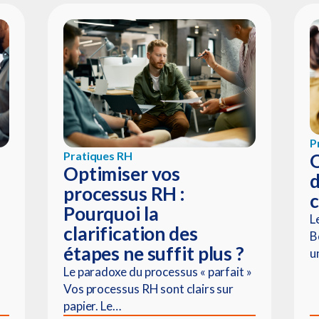
P
Pratiques RH
Q
Optimiser vos
d
processus RH :
c
Pourquoi la
L
clarification des
B
étapes ne suffit plus ?
u
Le paradoxe du processus « parfait »
Vos processus RH sont clairs sur
papier. Le…