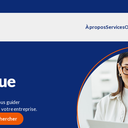
À propos
Services
O
gue
ous guider
 votre entreprise.
hercher