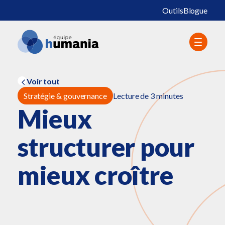
Outils
Blogue
Voir tout
Stratégie & gouvernance
Lecture de 3 minutes
Mieux
structurer pour
mieux croître