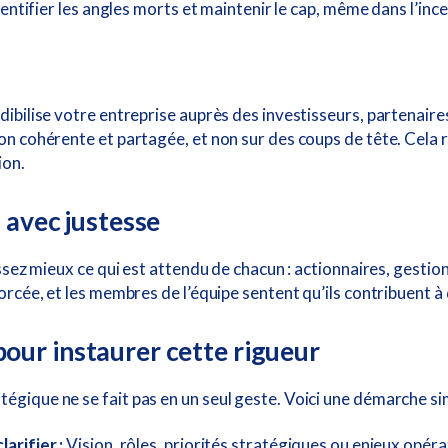
identifier les angles morts et maintenir le cap, même dans l’ince
édibilise votre entreprise auprès des investisseurs, partenai
on cohérente et partagée, et non sur des coups de tête. Cela r
ion.
 avec justesse
issez mieux ce qui est attendu de chacun : actionnaires, gestio
forcée, et les membres de l’équipe sentent qu’ils contribuent 
our instaurer cette rigueur
égique ne se fait pas en un seul geste. Voici une démarche si
arifier :
Vision, rôles, priorités stratégiques ou enjeux opéra