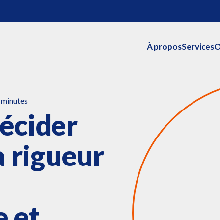
À propos
Services
O
 minutes
écider
a rigueur
e et