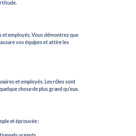
rtitude.
res et employés. Vous démontrez que
assure vos équipes et attire les
nnaires et employés. Les rôles sont
à quelque chose de plus grand qu’eux.
mple et éprouvée :
tionnels urgents.