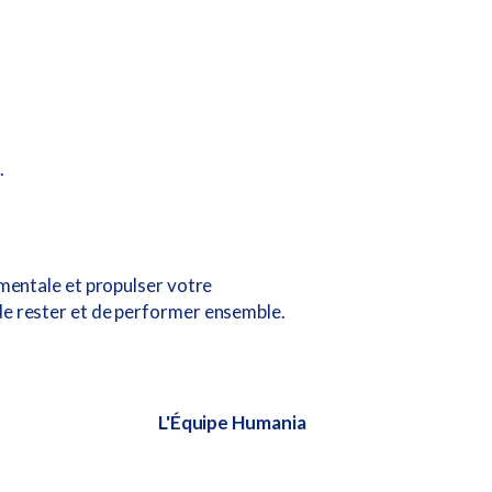
.
 mentale et propulser votre
 de rester et de performer ensemble.
L'Équipe Humania