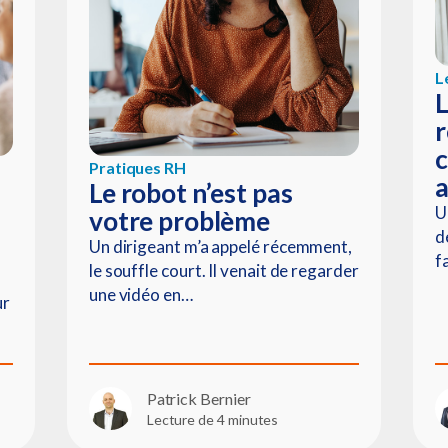
L
L
r
c
Pratiques RH
Le robot n’est pas
U
votre problème
d
Un dirigeant m’a appelé récemment,
fa
le souffle court. Il venait de regarder
une vidéo en…
ur
Patrick Bernier
Lecture de 4 minutes