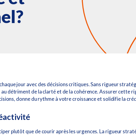
el?
chaque jour avec des décisions critiques. Sans rigueur stratég
au détriment de la clarté et de la cohérence. Assurer cette rigu
écisions, donne du rythme à votre croissance et solidifie la cré
éactivité
per plutôt que de courir après les urgences. La rigueur straté